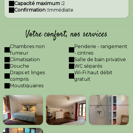
Capacité maximum :
2
Confirmation :
Immédiate
Votre confort, nos services
Chambres non
Penderie - rangement
fumeur
- cintres
Climatisation
Salle de bain privative
Douche
WC séparés
Draps et linges
Wi-Fi haut débit
compris
gratuit
Moustiquaires